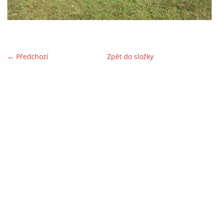
ŠKOLA ŠTĚŇAT
ŠKOLA ŠTĚŇAT-KURZ POKROČILÝCH
← Předchozí
Zpět do složky
AGILITY
KRAJSKÁ VÝSTAVA PSŮ
AKCE PRO VEŘEJNOST
PRO ČLENY