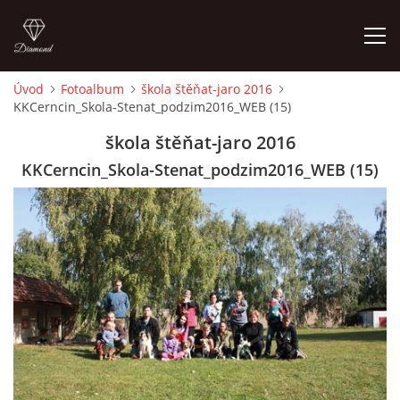
Úvod
Fotoalbum
škola štěňat-jaro 2016
KKCerncin_Skola-Stenat_podzim2016_WEB (15)
ÚVOD
škola štěňat-jaro 2016
VÝCVIKOVÝ ROZVRH
KKCerncin_Skola-Stenat_podzim2016_WEB (15)
CO S SEBOU?
NÁVŠTĚVNÍ ŘÁD
KONTAKTY
CENÍK