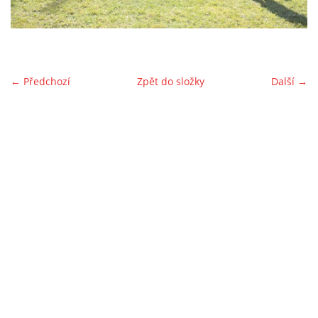
ŠKOLA ŠTĚŇAT
ŠKOLA ŠTĚŇAT-KURZ POKROČILÝCH
← Předchozí
Zpět do složky
Další →
AGILITY
KRAJSKÁ VÝSTAVA PSŮ
AKCE PRO VEŘEJNOST
PRO ČLENY