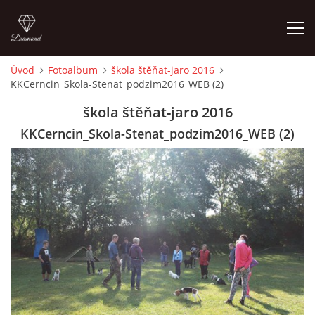
Úvod
Fotoalbum
škola štěňat-jaro 2016
KKCerncin_Skola-Stenat_podzim2016_WEB (2)
ÚVOD
škola štěňat-jaro 2016
VÝCVIKOVÝ ROZVRH
KKCerncin_Skola-Stenat_podzim2016_WEB (2)
CO S SEBOU?
NÁVŠTĚVNÍ ŘÁD
KONTAKTY
CENÍK