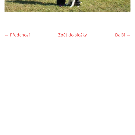
ŠKOLA ŠTĚŇAT
ŠKOLA ŠTĚŇAT-KURZ POKROČILÝCH
← Předchozí
Zpět do složky
Další →
AGILITY
KRAJSKÁ VÝSTAVA PSŮ
AKCE PRO VEŘEJNOST
PRO ČLENY