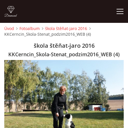
Úvod
Fotoalbum
škola štěňat-jaro 2016
KKCerncin_Skola-Stenat_podzim2016_WEB (4)
ÚVOD
škola štěňat-jaro 2016
VÝCVIKOVÝ ROZVRH
KKCerncin_Skola-Stenat_podzim2016_WEB (4)
CO S SEBOU?
NÁVŠTĚVNÍ ŘÁD
KONTAKTY
CENÍK