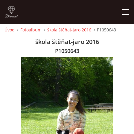
Úvod
Fotoalbum
škola štěňat-jaro 2016
P1050643
ÚVOD
škola štěňat-jaro 2016
P1050643
VÝCVIKOVÝ ROZVRH
CO S SEBOU?
NÁVŠTĚVNÍ ŘÁD
KONTAKTY
CENÍK